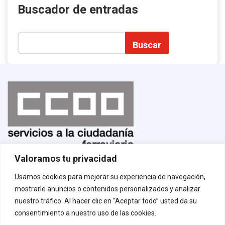
Buscador de entradas
Buscar
Valoramos tu privacidad
Normas de uso
¡Afíliate!
Usamos cookies para mejorar su experiencia de navegación,
Aviso legal
mostrarle anuncios o contenidos personalizados y analizar
Política de privacidad
Política de cookies
nuestro tráfico. Al hacer clic en “Aceptar todo” usted da su
Contacto
consentimiento a nuestro uso de las cookies.