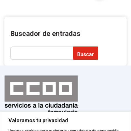
Buscador de entradas
Buscar
Valoramos tu privacidad
Normas de uso
¡Afíliate!
Usamos cookies para mejorar su experiencia de navegación,