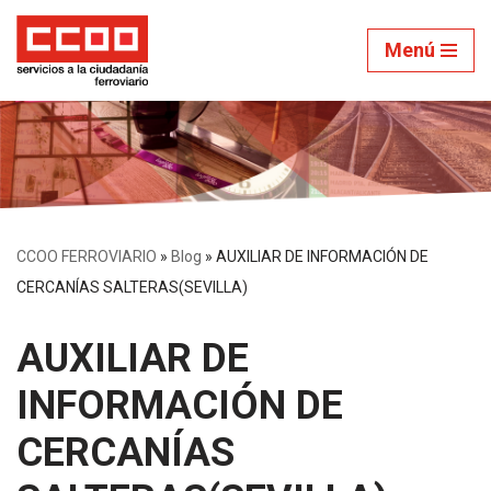
Menú
Saltar
al
contenido
CCOO FERROVIARIO
»
Blog
»
AUXILIAR DE INFORMACIÓN DE
CERCANÍAS SALTERAS(SEVILLA)
AUXILIAR DE
INFORMACIÓN DE
CERCANÍAS