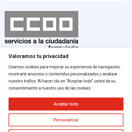
Valoramos tu privacidad
Normas de uso
¡Afíliate!
Usamos cookies para mejorar su experiencia de navegación,
Aviso legal
mostrarle anuncios o contenidos personalizados y analizar
Política de privacidad
Política de cookies
nuestro tráfico. Al hacer clic en “Aceptar todo” usted da su
Contacto
consentimiento a nuestro uso de las cookies.
Aceptar todo
Neve
| Funciona gracias a
WordPress
Personalizar