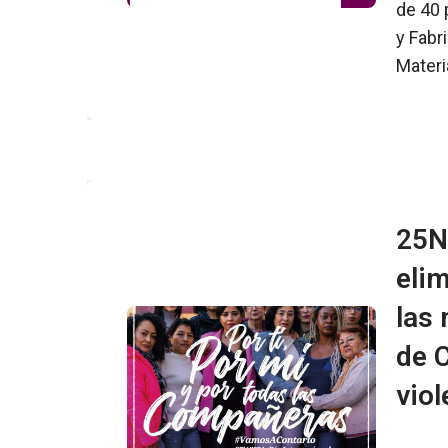
de 40 
y Fabr
Mater
25N 
elim
las 
de 
vio