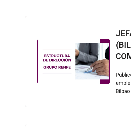
JEF
(BI
CO
Public
empleo
Bilbao