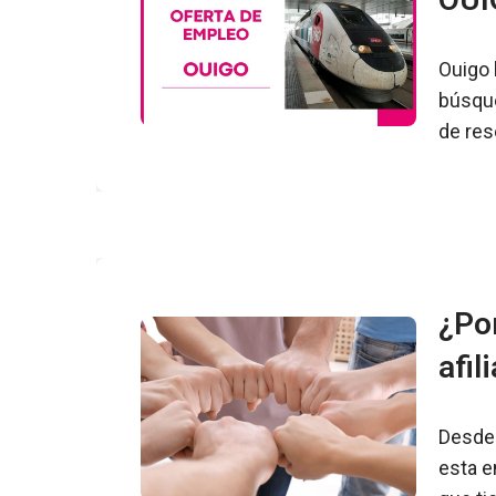
Ouigo 
búsque
de res
¿Po
afil
Desde 
esta e