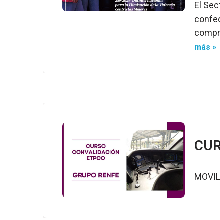
El Sec
confed
compro
más »
CUR
MOVIL