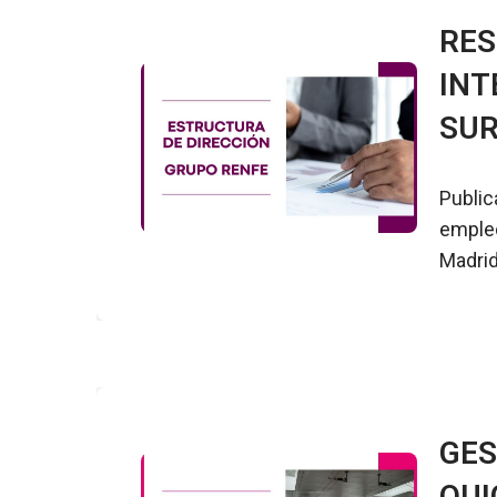
RES
INT
SUR
Public
empleo
Madrid
GES
OUI