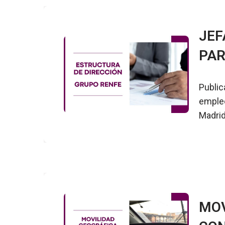
JEF
PA
Public
empleo
Madrid
MOV