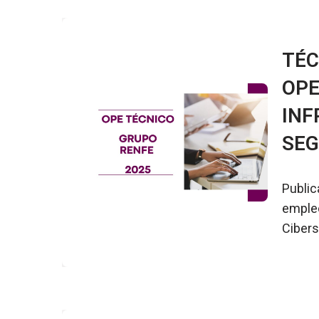
TÉC
OPE
INF
SEG
Public
empleo
Cibers