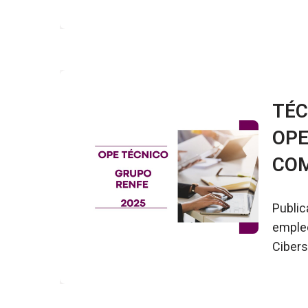
TÉC
OPE
COM
Public
empleo
Cibers