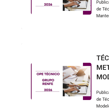
Public
de Téc
Manten
TÉC
MET
MOD
Public
de Téc
Modelo