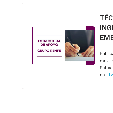
TÉC
ING
EM
Public
movili
Entrad
en…
L