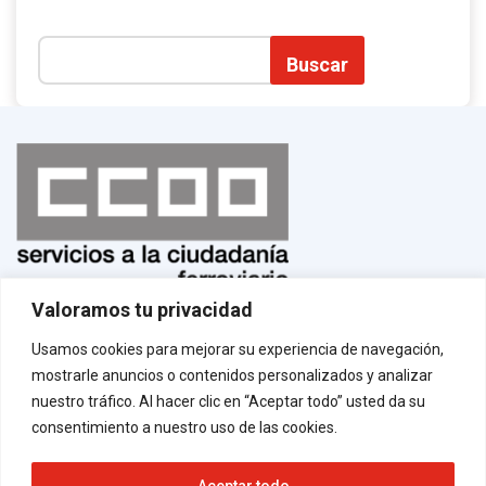
Buscar
Valoramos tu privacidad
Normas de uso
¡Afíliate!
Usamos cookies para mejorar su experiencia de navegación,
Aviso legal
mostrarle anuncios o contenidos personalizados y analizar
Política de privacidad
Política de cookies
nuestro tráfico. Al hacer clic en “Aceptar todo” usted da su
Contacto
consentimiento a nuestro uso de las cookies.
Aceptar todo