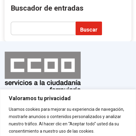
Buscador de entradas
Buscar
Valoramos tu privacidad
Normas de uso
¡Afíliate!
Usamos cookies para mejorar su experiencia de navegación,
Aviso legal
mostrarle anuncios o contenidos personalizados y analizar
Política de privacidad
Política de cookies
nuestro tráfico. Al hacer clic en “Aceptar todo” usted da su
Contacto
consentimiento a nuestro uso de las cookies.