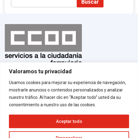
Buscar
Valoramos tu privacidad
Normas de uso
¡Afíliate!
Usamos cookies para mejorar su experiencia de navegación,
Aviso legal
mostrarle anuncios o contenidos personalizados y analizar
Política de privacidad
Política de cookies
nuestro tráfico. Al hacer clic en “Aceptar todo” usted da su
Contacto
consentimiento a nuestro uso de las cookies.
Aceptar todo
Neve
| Funciona gracias a
WordPress
Personalizar