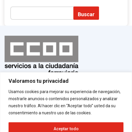
Buscar
Valoramos tu privacidad
Normas de uso
¡Afíliate!
Usamos cookies para mejorar su experiencia de navegación,
Aviso legal
mostrarle anuncios o contenidos personalizados y analizar
Política de privacidad
Política de cookies
nuestro tráfico. Al hacer clic en “Aceptar todo” usted da su
Contacto
consentimiento a nuestro uso de las cookies.
Aceptar todo