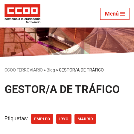
Menú
Saltar
al
contenido
CCOO FERROVIARIO
»
Blog
»
GESTOR/A DE TRÁFICO
GESTOR/A DE TRÁFICO
Etiquetas:
EMPLEO
IRYO
MADRID