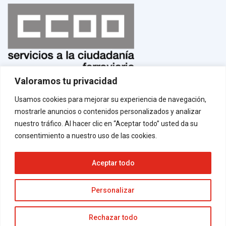
Valoramos tu privacidad
Normas de uso
¡Afíliate!
Usamos cookies para mejorar su experiencia de navegación,
Aviso legal
mostrarle anuncios o contenidos personalizados y analizar
Política de privacidad
Política de cookies
nuestro tráfico. Al hacer clic en “Aceptar todo” usted da su
Contacto
consentimiento a nuestro uso de las cookies.
Aceptar todo
Neve
| Funciona gracias a
WordPress
Personalizar
Rechazar todo