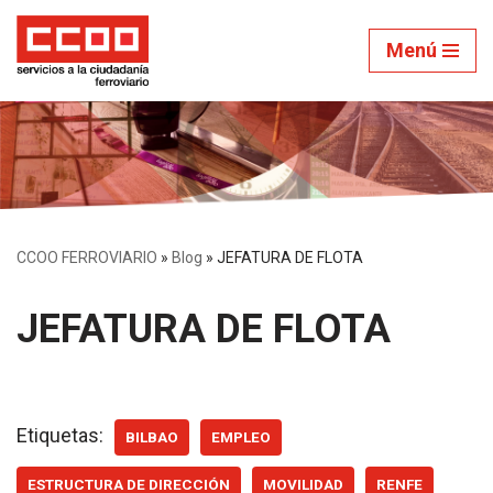
Menú
Saltar
al
contenido
CCOO FERROVIARIO
»
Blog
»
JEFATURA DE FLOTA
JEFATURA DE FLOTA
Etiquetas:
BILBAO
EMPLEO
ESTRUCTURA DE DIRECCIÓN
MOVILIDAD
RENFE