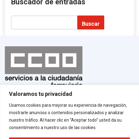
Buscador de entradas
Buscar
Valoramos tu privacidad
Normas de uso
¡Afíliate!
Usamos cookies para mejorar su experiencia de navegación,
Aviso legal
mostrarle anuncios o contenidos personalizados y analizar
Política de privacidad
Política de cookies
nuestro tráfico. Al hacer clic en “Aceptar todo” usted da su
Contacto
consentimiento a nuestro uso de las cookies.