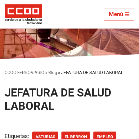
Menú
Saltar
al
contenido
CCOO FERROVIARIO
»
Blog
»
JEFATURA DE SALUD LABORAL
JEFATURA DE SALUD
LABORAL
Etiquetas:
ASTURIAS
EL BERRÓN
EMPLEO