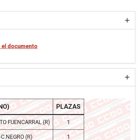
a el documento
NO)
PLAZAS
O FUENCARRAL (R)
1
C.NEGRO (R)
1