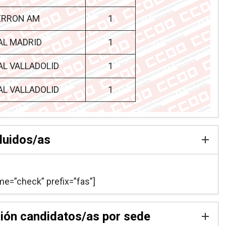
BERRON AM
1
AL MADRID
1
AL VALLADOLID
1
AL VALLADOLID
1
luidos/as
me=”check” prefix=”fas”]
ión candidatos/as por sede