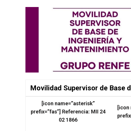
Movilidad Supervisor de Base d
[icon name=”asterisk”
[icon
prefix=”fas”] Referencia: MII 24
prefi
02 1866