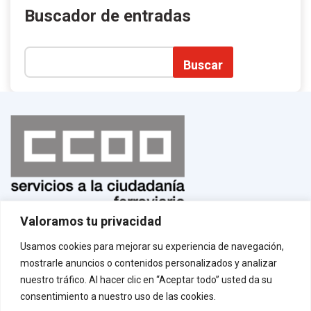
Buscador de entradas
Buscar
Valoramos tu privacidad
Normas de uso
¡Afíliate!
Usamos cookies para mejorar su experiencia de navegación,
Aviso legal
mostrarle anuncios o contenidos personalizados y analizar
Política de privacidad
Política de cookies
nuestro tráfico. Al hacer clic en “Aceptar todo” usted da su
Contacto
consentimiento a nuestro uso de las cookies.