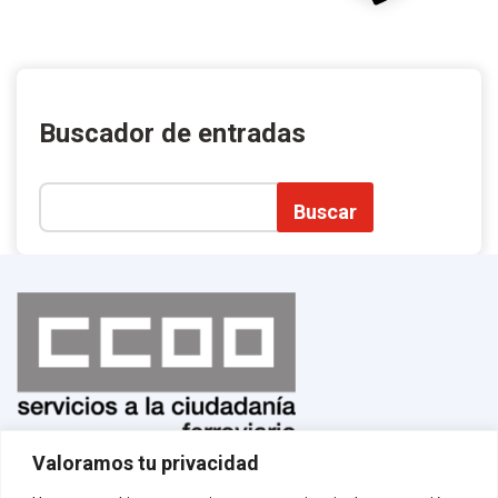
Buscador de entradas
Buscar
Valoramos tu privacidad
Normas de uso
¡Afíliate!