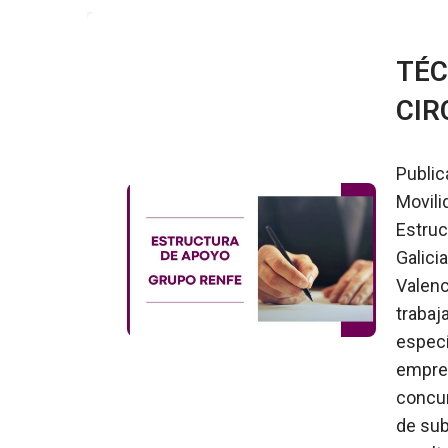
TÉC
CIR
Public
Movili
Estruc
Galici
Valenc
trabaj
especí
empres
concur
de sub