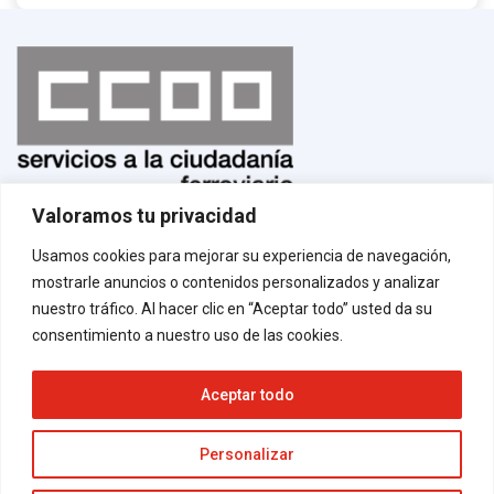
Valoramos tu privacidad
Normas de uso
¡Afíliate!
Usamos cookies para mejorar su experiencia de navegación,
Aviso legal
mostrarle anuncios o contenidos personalizados y analizar
Política de privacidad
Política de cookies
nuestro tráfico. Al hacer clic en “Aceptar todo” usted da su
Contacto
consentimiento a nuestro uso de las cookies.
Aceptar todo
Neve
| Funciona gracias a
WordPress
Personalizar