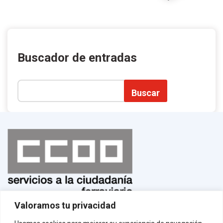
Buscador de entradas
Buscar
Valoramos tu privacidad
Normas de uso
¡Afíliate!