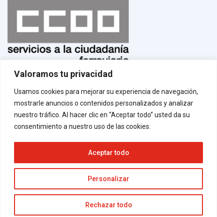
Valoramos tu privacidad
Normas de uso
¡Afíliate!
Usamos cookies para mejorar su experiencia de navegación,
Aviso legal
mostrarle anuncios o contenidos personalizados y analizar
Política de privacidad
Política de cookies
nuestro tráfico. Al hacer clic en “Aceptar todo” usted da su
Contacto
consentimiento a nuestro uso de las cookies.
Aceptar todo
Neve
| Funciona gracias a
WordPress
Personalizar
Rechazar todo