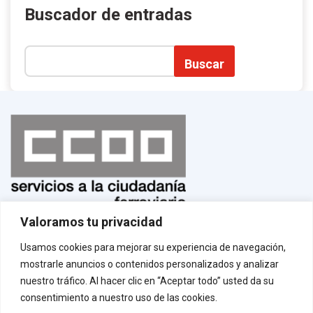
Buscador de entradas
Buscar
Valoramos tu privacidad
Normas de uso
¡Afíliate!
Usamos cookies para mejorar su experiencia de navegación,
Aviso legal
mostrarle anuncios o contenidos personalizados y analizar
Política de privacidad
Política de cookies
nuestro tráfico. Al hacer clic en “Aceptar todo” usted da su
Contacto
consentimiento a nuestro uso de las cookies.