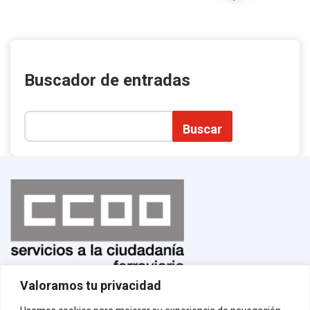
Buscador de entradas
Buscar
Valoramos tu privacidad
Normas de uso
¡Afíliate!