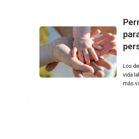
Per
para
per
Los de
vida l
más va