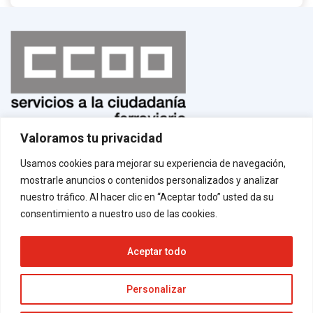
Valoramos tu privacidad
Normas de uso
¡Afíliate!
Usamos cookies para mejorar su experiencia de navegación,
Aviso legal
mostrarle anuncios o contenidos personalizados y analizar
Política de privacidad
Política de cookies
nuestro tráfico. Al hacer clic en “Aceptar todo” usted da su
Contacto
consentimiento a nuestro uso de las cookies.
Aceptar todo
Neve
| Funciona gracias a
WordPress
Personalizar