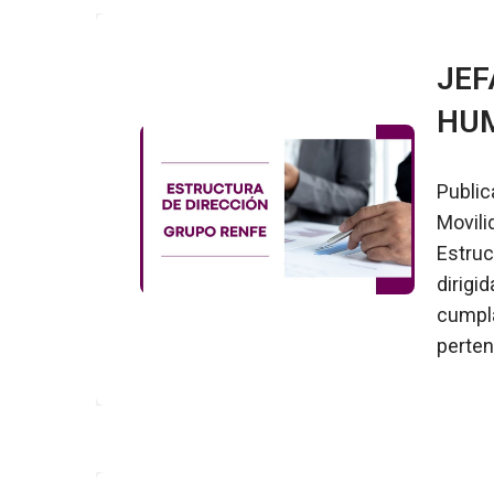
JEF
HUM
Public
Movili
Estruc
dirigi
cumpla
perten