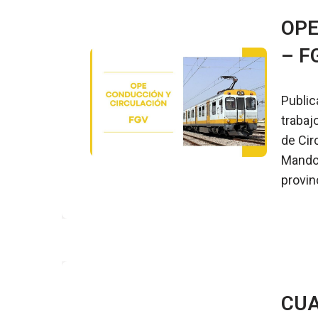
OPE
– F
Public
trabaj
de Cir
Mando 
provin
CUA