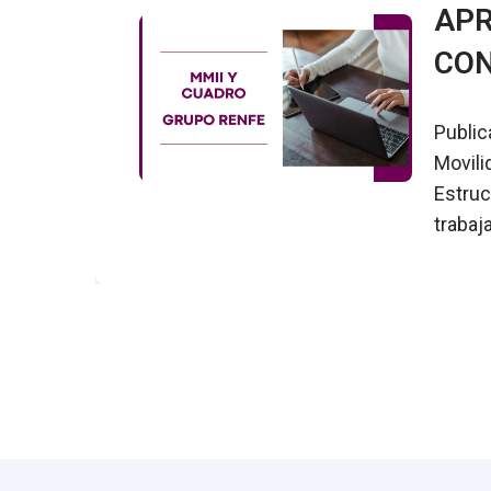
APR
CON
Public
Movili
Estruc
trabaj