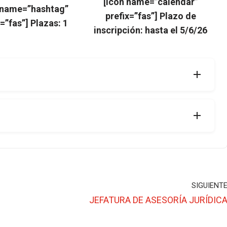
[icon name=”calendar”
 name=”hashtag”
prefix=”fas”] Plazo de
x=”fas”] Plazas: 1
inscripción: hasta el 5/6/26
SIGUIENT
JEFATURA DE ASESORÍA JURÍDIC