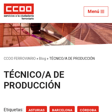
Menú
Saltar
al
contenido
CCOO FERROVIARIO
»
Blog
»
TÉCNICO/A DE PRODUCCIÓN
TÉCNICO/A DE
PRODUCCIÓN
Etiquetas:
ASTURIAS
BARCELONA
CÓRDOBA