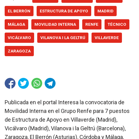
EL BERRÓN
ESTRUCTURA DE APOYO
MADRID
MÁLAGA
MOVILIDAD INTERNA
RENFE
TÉCNICO
VICÁLVARO
VILANOVA I LA GELTRÚ
VILLAVERDE
ZARAGOZA
Publicada en el portal Interesa la convocatoria de
Movilidad Interna en el Grupo Renfe para 7 puestos
de Estructura de Apoyo en Villaverde (Madrid),
Vicálvaro (Madrid), Vilanova i la Geltrú (Barcelona),
Zaragoza, El Berrón (Asturias), Córdoba y Málaga,