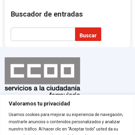
Buscador de entradas
Buscar
Valoramos tu privacidad
Normas de uso
¡Afíliate!
Usamos cookies para mejorar su experiencia de navegación,
Aviso legal
mostrarle anuncios o contenidos personalizados y analizar
Política de privacidad
Política de cookies
nuestro tráfico. Al hacer clic en “Aceptar todo” usted da su
Contacto