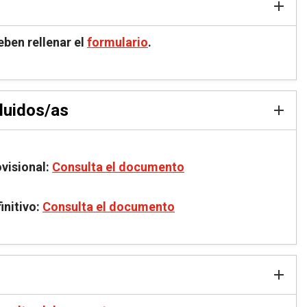
eben rellenar el
formulario
.
luidos/as
ovisional:
Consulta
el documento
initivo:
Consulta el document
o