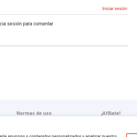
Iniciar sesión
icia sesión para comentar
Normas de uso
¡Afíliate!
gal
Política de privacidad
Política de cookies
rle anuncios o contenidos personalizados y analizar nuestro