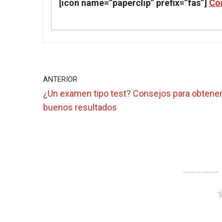
[icon name=”paperclip” prefix=”fas”]
Co
ANTERIOR
¿Un examen tipo test? Consejos para obtene
buenos resultados