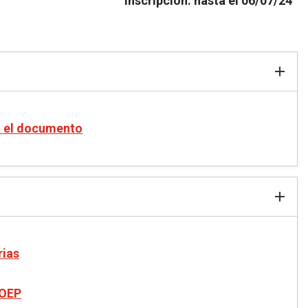
inscripción: hasta el 06/07/24
a el documento
rias
 OEP