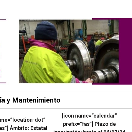
ía y Mantenimiento
[icon name=”calendar”
ame=”location-dot”
prefix=”fas”] Plazo de
as”] Ámbito: Estatal