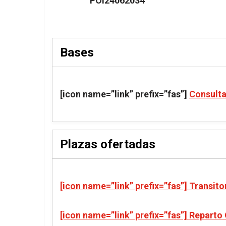
POI24062034
Bases
[icon name=”link” prefix=”fas”]
Consult
Plazas ofertadas
[icon name=”link” prefix=”fas”] Transito
[icon name=”link” prefix=”fas”] Reparto