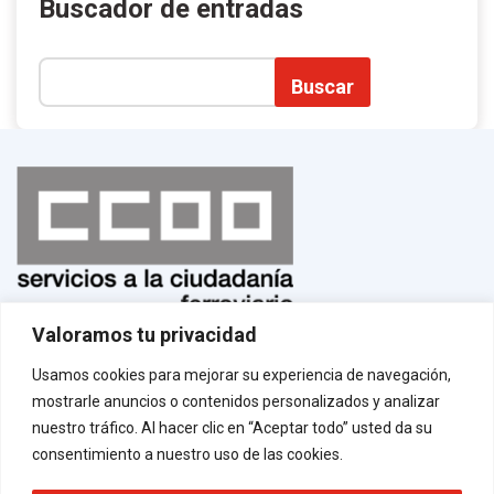
Buscador de entradas
Buscar
Valoramos tu privacidad
Normas de uso
¡Afíliate!
Usamos cookies para mejorar su experiencia de navegación,
Aviso legal
mostrarle anuncios o contenidos personalizados y analizar
Política de privacidad
Política de cookies
nuestro tráfico. Al hacer clic en “Aceptar todo” usted da su
Contacto
consentimiento a nuestro uso de las cookies.